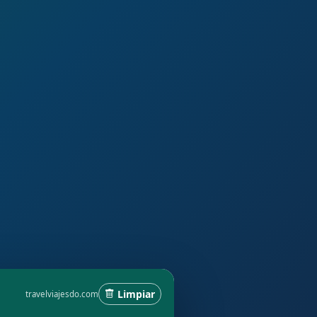
Limpiar
travelviajesdo.com