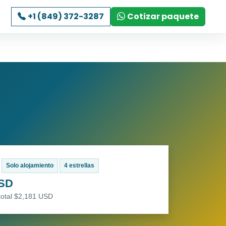
+1 (849) 372-3287
Cotizar paquete
Solo alojamiento
4 estrellas
USD
total $2,181 USD