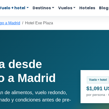
Vuelo + hotel
Destinos
Vuelos
Hoteles
Blog
go a Madrid
Hotel Exe Plaza
za desde
 a Madrid
Vuelo + hotel
$1,091 
an de alimentos, vuelo redondo,
por persona · 
imado y condiciones antes de pre-