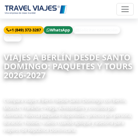
+1 (849) 372-3287
WhatsApp
Solicitar cotización
Chat
Inicio
Viajes
Berlin desde Santo Domingo
VIAJES A BERLÍN DESDE SANTO
DOMINGO: PAQUETES Y TOURS
2026-2027
20 paquetes disponibles
Compara viajes a Berlin desde Santo Domingo con Berlín,
Múnich, Frankfurt, Praga, Ámsterdam y circuitos por
Alemania. Revisa paquetes disponibles, precios por persona,
duración, hoteles, vuelos cuando aplique y asesoría para
viajeros de República Dominicana.