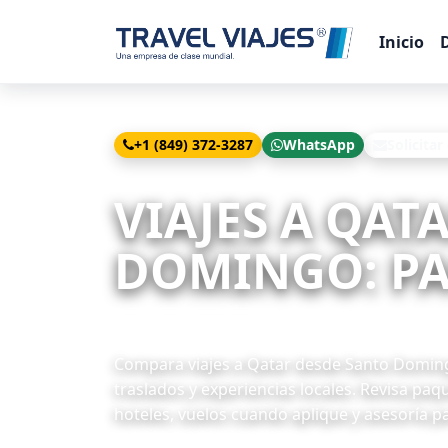
Inicio
+1 (849) 372-3287
WhatsApp
Solicitar
Inicio
Viajes
Qatar desde Santo Domingo
VIAJES A QAT
DOMINGO: PAQ
2 paquetes disponibles
Compara viajes a Qatar desde Santo Domingo 
traslados y experiencias locales. Revisa paq
hoteles, vuelos cuando aplique y asesoría p