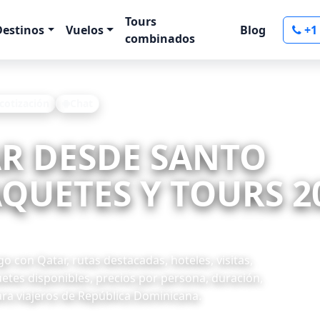
Tours
Destinos
Vuelos
Blog
+1
combinados
 cotización
Chat
AR DESDE SANTO
UETES Y TOURS 20
con Qatar, rutas destacadas, hoteles, visitas,
uetes disponibles, precios por persona, duración,
ara viajeros de República Dominicana.