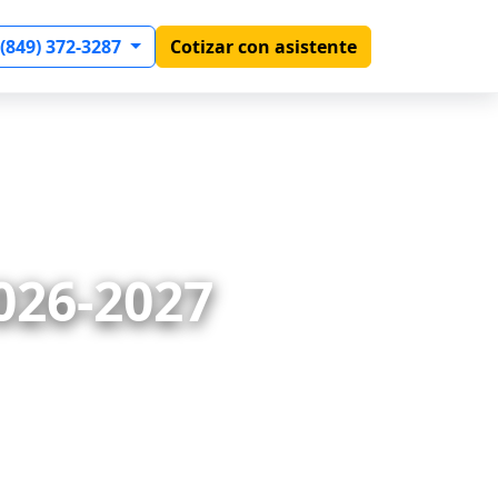
 (849) 372-3287
Cotizar con asistente
26-2027