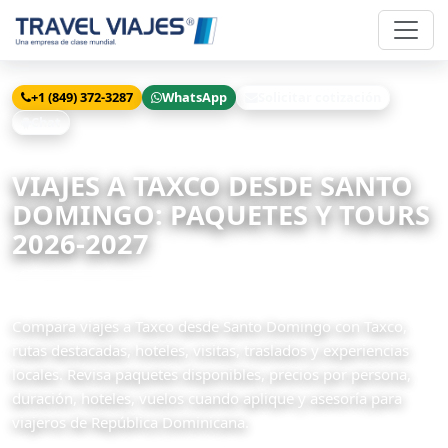
+1 (849) 372-3287
WhatsApp
Solicitar cotización
Chat
Inicio
Viajes
Taxco desde Santo Domingo
VIAJES A TAXCO DESDE SANTO
DOMINGO: PAQUETES Y TOURS
2026-2027
6 paquetes disponibles
Compara viajes a Taxco desde Santo Domingo con Taxco,
rutas destacadas, hoteles, visitas, traslados y experiencias
locales. Revisa paquetes disponibles, precios por persona,
duración, hoteles, vuelos cuando aplique y asesoría para
viajeros de República Dominicana.