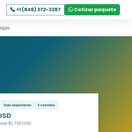
+1 (849) 372-3287
Cotizar paquete
Vegas
Solo alojamiento
4 estrellas
 USD
total $1,720 USD