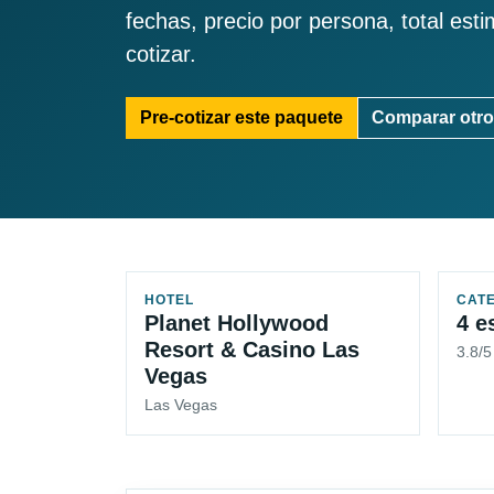
fechas, precio por persona, total est
cotizar.
Pre-cotizar este paquete
Comparar otro
HOTEL
CAT
Planet Hollywood
4 e
Resort & Casino Las
3.8/
Vegas
Las Vegas