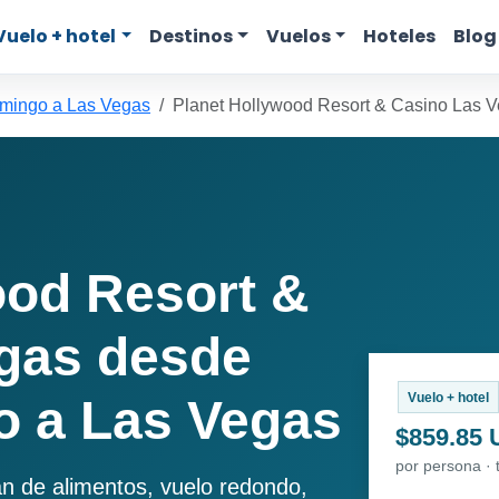
Vuelo + hotel
Destinos
Vuelos
Hoteles
Blog
mingo a Las Vegas
Planet Hollywood Resort & Casino Las 
ood Resort &
gas desde
Vuelo + hotel
 a Las Vegas
$859.85
por persona · 
an de alimentos, vuelo redondo,