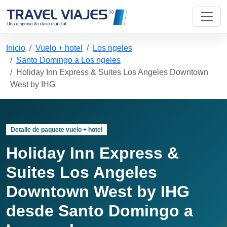
Inicio
Vuelo + hotel
Los ngeles
Santo Domingo a Los ngeles
Holiday Inn Express & Suites Los Angeles Downtown
West by IHG
Detalle de paquete vuelo + hotel
Holiday Inn Express &
Suites Los Angeles
Downtown West by IHG
desde Santo Domingo a