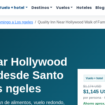
Vuelo + hotel
Destinos
Vuelos
Hoteles
Blog
mingo a Los ngeles
Quality Inn Near Hollywood Walk of Fa
ear Hollywood
desde Santo
Vuelo + hotel
 ngeles
$1,174 USD
$1,145 
por persona · 
an de alimentos, vuelo redondo,
Ahorro aprox