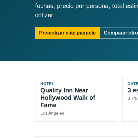
fechas, precio por persona, total est
cotizar.
Pre-cotizar este paquete
Comparar otro
HOTEL
CAT
Quality Inn Near
3 e
Hollywood Walk of
3.7/
Fame
Los Angeles