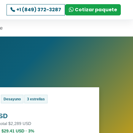
+1 (849) 372-3287
Cotizar paquete
me
Desayuno
3 estrellas
USD
total $2,289 USD
. $29.41 USD · 3%