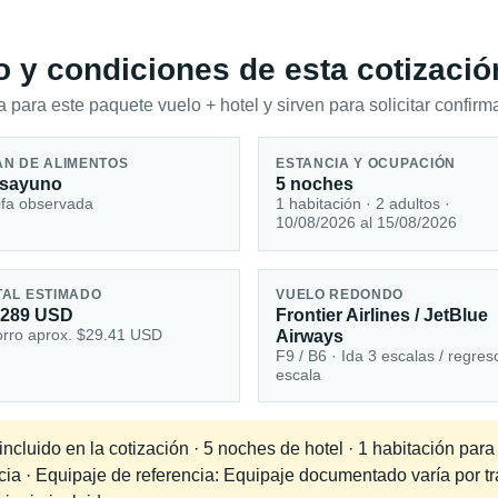
io y condiciones de esta cotizació
 para este paquete vuelo + hotel y sirven para solicitar confirma
AN DE ALIMENTOS
ESTANCIA Y OCUPACIÓN
sayuno
5 noches
ifa observada
1 habitación · 2 adultos ·
10/08/2026 al 15/08/2026
TAL ESTIMADO
VUELO REDONDO
,289 USD
Frontier Airlines / JetBlue
rro aprox. $29.41 USD
Airways
F9 / B6 · Ida 3 escalas / regres
escala
ncluido en la cotización · 5 noches de hotel · 1 habitación par
ncia · Equipaje de referencia: Equipaje documentado varía por 