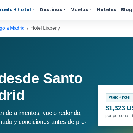
Vuelo + hotel
Destinos
Vuelos
Hoteles
Blog
go a Madrid
Hotel Liabeny
 desde Santo
drid
Vuelo + hotel
$1,323 
an de alimentos, vuelo redondo,
por persona · 
imado y condiciones antes de pre-