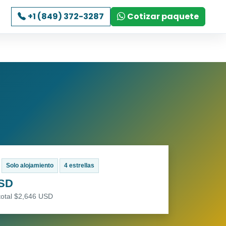
+1 (849) 372-3287
Cotizar paquete
Solo alojamiento
4 estrellas
USD
total $2,646 USD