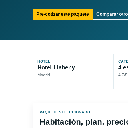
Pre-cotizar este paquete
Comparar otro
HOTEL
CAT
Hotel Liabeny
4 e
Madrid
4.7/5
PAQUETE SELECCIONADO
Habitación, plan, prec