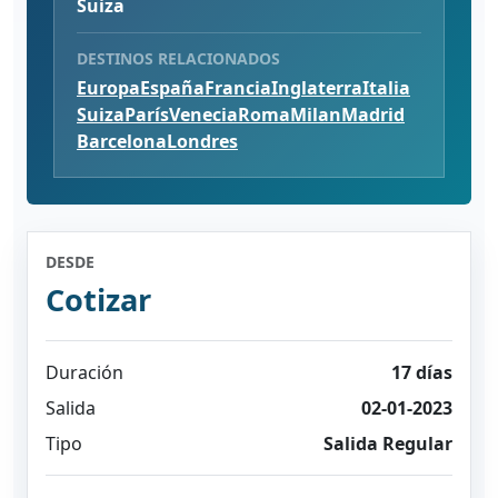
Suiza
DESTINOS RELACIONADOS
Europa
España
Francia
Inglaterra
Italia
Suiza
París
Venecia
Roma
Milan
Madrid
Barcelona
Londres
DESDE
Cotizar
Duración
17 días
Salida
02-01-2023
Tipo
Salida Regular