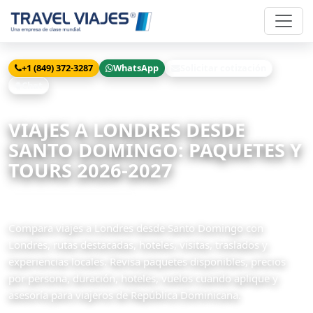
+1 (849) 372-3287
WhatsApp
Solicitar cotización
Chat
Inicio
Viajes
Londres desde Santo Domingo
VIAJES A LONDRES DESDE
SANTO DOMINGO: PAQUETES Y
TOURS 2026-2027
43 paquetes disponibles
Compara viajes a Londres desde Santo Domingo con
Londres, rutas destacadas, hoteles, visitas, traslados y
experiencias locales. Revisa paquetes disponibles, precios
por persona, duración, hoteles, vuelos cuando aplique y
asesoría para viajeros de República Dominicana.