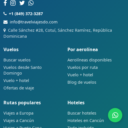
+1 (849) 372-3287
info@travelviajesdo.com
Calle Sánchez #28, Cotuí, Sánchez Ramírez, República
Dominicana
Vuelos
Por aerolínea
Buscar vuelos
Aerolíneas disponibles
Vuelos desde Santo
Vuelos por ruta
Domingo
Vuelo + hotel
Vuelo + hotel
Blog de vuelos
Ofertas de viaje
Rutas populares
Hoteles
Viajes a Europa
Buscar hoteles
Viajes a Cancún
Hoteles en Cancún
Viajes a Punta Cana
Todo incluido