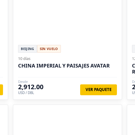
BEIJING
SIN VUELO
10 días
1
CHINA IMPERIAL Y PAISAJES AVATAR
C
R
Desde
D
2,912.00
VER PAQUETE
USD / DBL
U