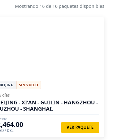
Mostrando 16 de 16 paquetes disponibles
BEIJING
SIN VUELO
3 días
EIJING - XI’AN - GUILIN - HANGZHOU -
UZHOU - SHANGHAI.
esde
2,464.00
VER PAQUETE
SD / DBL