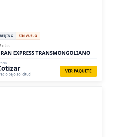
BEIJING
SIN VUELO
6 días
GRAN EXPRESS TRANSMONGOLIANO
recio
Cotizar
VER PAQUETE
recio bajo solicitud