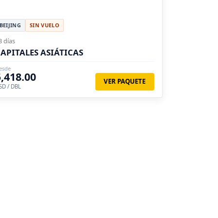
BEIJING
SIN VUELO
3 días
APITALES ASIÁTICAS
esde
5,418.00
VER PAQUETE
SD / DBL