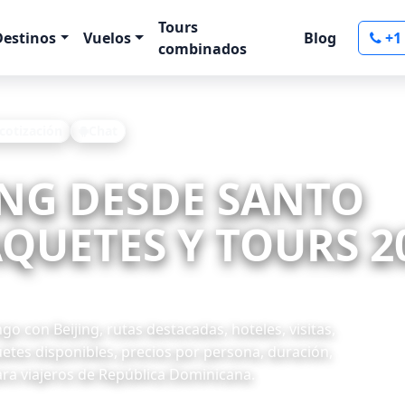
Tours
Destinos
Vuelos
Blog
+1
combinados
 cotización
Chat
JING DESDE SANTO
UETES Y TOURS 20
 con Beijing, rutas destacadas, hoteles, visitas,
uetes disponibles, precios por persona, duración,
ara viajeros de República Dominicana.