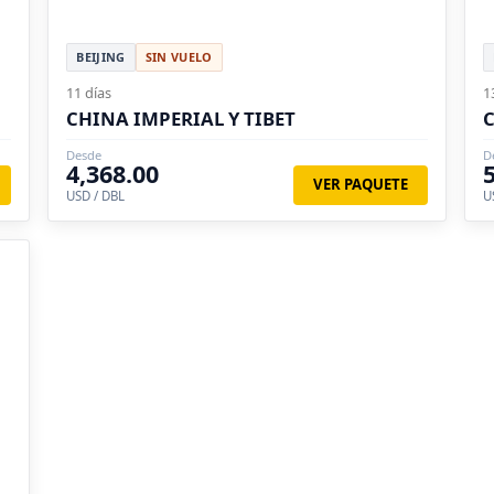
BEIJING
SIN VUELO
11 días
1
CHINA IMPERIAL Y TIBET
C
Desde
D
4,368.00
VER PAQUETE
USD / DBL
U