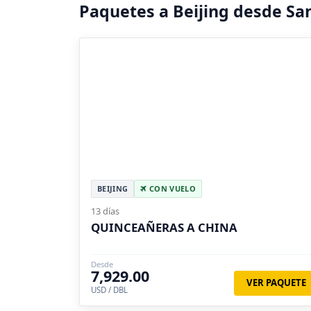
Paquetes a Beijing desde S
BEIJING
CON VUELO
13 días
QUINCEAÑERAS A CHINA
Desde
7,929.00
VER PAQUETE
USD / DBL