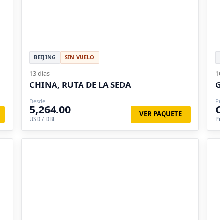
BEIJING
SIN VUELO
13 días
1
CHINA, RUTA DE LA SEDA
Desde
P
5,264.00
VER PAQUETE
USD / DBL
P