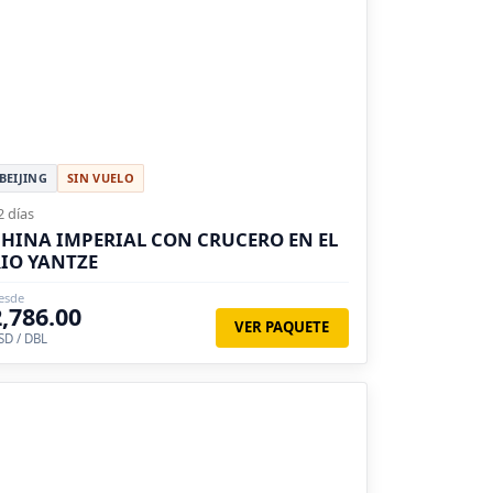
BEIJING
SIN VUELO
2 días
HINA IMPERIAL CON CRUCERO EN EL
IO YANTZE
esde
2,786.00
VER PAQUETE
SD / DBL