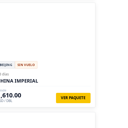
BEIJING
SIN VUELO
8 días
HINA IMPERIAL
esde
1,610.00
VER PAQUETE
SD / DBL