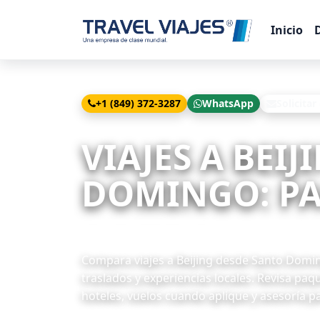
Inicio
+1 (849) 372-3287
WhatsApp
Solicitar
Inicio
Viajes
Beijing desde Santo Domingo
VIAJES A BEI
DOMINGO: PAQ
16 paquetes disponibles
Compara viajes a Beijing desde Santo Domingo
traslados y experiencias locales. Revisa paq
hoteles, vuelos cuando aplique y asesoría p