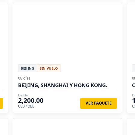
BEIJING
SIN VUELO
08 días
0
BEIJING, SHANGHAI Y HONG KONG.
C
Desde
D
2,200.00
VER PAQUETE
USD / DBL
U