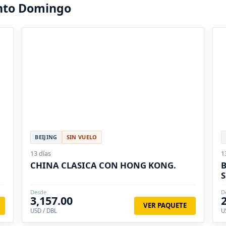
anto Domingo
BEIJING
SIN VUELO
13 días
1
CHINA CLASICA CON HONG KONG.
B
S
Desde
D
3,157.00
VER PAQUETE
USD / DBL
U