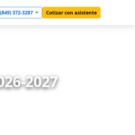
 (849) 372-3287
Cotizar con asistente
26-2027