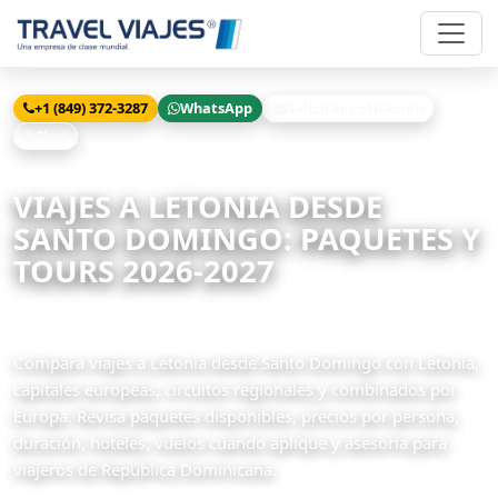
+1 (849) 372-3287
WhatsApp
Solicitar cotización
Chat
Inicio
Viajes
Letonia desde Santo Domingo
VIAJES A LETONIA DESDE
SANTO DOMINGO: PAQUETES Y
TOURS 2026-2027
3 paquetes disponibles
Compara viajes a Letonia desde Santo Domingo con Letonia,
capitales europeas, circuitos regionales y combinados por
Europa. Revisa paquetes disponibles, precios por persona,
duración, hoteles, vuelos cuando aplique y asesoría para
viajeros de República Dominicana.