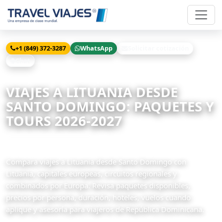
+1 (849) 372-3287
WhatsApp
Solicitar cotización
Chat
Inicio
Viajes
Lituania desde Santo Domingo
VIAJES A LITUANIA DESDE
SANTO DOMINGO: PAQUETES Y
TOURS 2026-2027
2 paquetes disponibles
Compara viajes a Lituania desde Santo Domingo con
Lituania, capitales europeas, circuitos regionales y
combinados por Europa. Revisa paquetes disponibles,
precios por persona, duración, hoteles, vuelos cuando
aplique y asesoría para viajeros de República Dominicana.