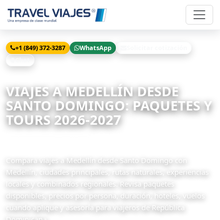
+1 (849) 372-3287
WhatsApp
Solicitar cotización
Chat
Inicio
Viajes
Medellín desde Santo Domingo
VIAJES A MEDELLÍN DESDE
SANTO DOMINGO: PAQUETES Y
TOURS 2026-2027
5 paquetes disponibles
Compara viajes a Medellín desde Santo Domingo con
Medellín, ciudades principales, rutas naturales, experiencias
locales y combinados regionales. Revisa paquetes
disponibles, precios por persona, duración, hoteles, vuelos
cuando aplique y asesoría para viajeros de República
Dominicana.