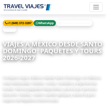
+1 (849) 372-3287
WhatsApp
Solicitar cotización
Chat
Inicio
Viajes
México desde Santo Domingo
VIAJES A MÉXICO DESDE SANTO
DOMINGO: PAQUETES Y TOURS
2026-2027
78 paquetes disponibles
Compara viajes a México desde Santo Domingo con México,
rutas destacadas, hoteles, visitas, traslados y experiencias
locales. Revisa paquetes disponibles, precios por persona,
duración, hoteles, vuelos cuando aplique y asesoría para
viajeros de República Dominicana.