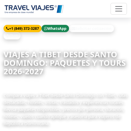
+1 (849) 372-3287
WhatsApp
Solicitar cotización
Chat
Inicio
Viajes
Tibet desde Santo Domingo
VIAJES A TIBET DESDE SANTO
DOMINGO: PAQUETES Y TOURS
2026-2027
1 paquetes disponibles
Compara viajes a Tibet desde Santo Domingo con Tibet, rutas
destacadas, hoteles, visitas, traslados y experiencias locales.
Revisa paquetes disponibles, precios por persona, duración,
hoteles, vuelos cuando aplique y asesoría para viajeros de
República Dominicana.