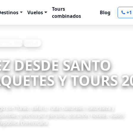
Tours
Destinos
Vuelos
Blog
+1
combinados
 cotización
Chat
EZ DESDE SANTO
UETES Y TOURS 20
con Túnez, safaris, rutas culturales, naturaleza y
onibles, precios por persona, duración, hoteles, vuelos
 República Dominicana.