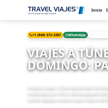
Inicio
+1 (849) 372-3287
WhatsApp
Solicitar
Inicio
Viajes
Túnez desde Santo Domingo
VIAJES A TÚN
DOMINGO: PAQ
1 paquetes disponibles
Compara viajes a Túnez desde Santo Domingo 
combinados por África. Revisa paquetes disp
cuando aplique y asesoría para viajeros de