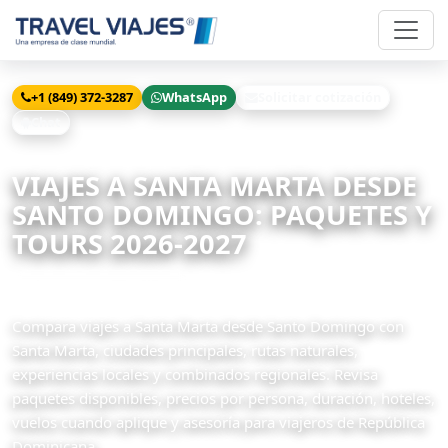
+1 (849) 372-3287
WhatsApp
Solicitar cotización
Chat
Inicio
Viajes
Santa Marta desde Santo Domingo
VIAJES A SANTA MARTA DESDE
SANTO DOMINGO: PAQUETES Y
TOURS 2026-2027
4 paquetes disponibles
Compara viajes a Santa Marta desde Santo Domingo con
Santa Marta, ciudades principales, rutas naturales,
experiencias locales y combinados regionales. Revisa
paquetes disponibles, precios por persona, duración, hoteles,
vuelos cuando aplique y asesoría para viajeros de República
Dominicana.